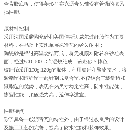
全背胶底板，使得菱形马赛克沥青瓦铺设有着强的抗风
揭性能。
原材料控制
采用法国采麟陶瓷砂和美国佳斯迈威尔玻纤胎作为主要
材料，在品质上实现单层标准瓦的经久耐用；
陶瓷砂是经过高温烧结而成，将无机颜料附着在砂粒表
面，经过500-900℃高温烧结成，该彩砂不掉色；
玻纤胎采用100g,120g的胎体，利用玻纤和聚酯技术，将
聚酯毡和玻纤毡一起针刺成复合毡,不仅结合了玻纤毡和
聚酯毡的优势，表现在热尺寸稳定性高，防水性能优，
撕裂性能、顶破强力高，延伸率适宜。
性能特点
除了具备一般沥青瓦的特性外，由于经过改良后的设计
及施工工艺的完善，提高了防水性能和装饰效果。