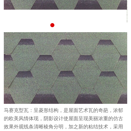
马赛克型瓦：呈菱形结构，是屋面艺术瓦的奇葩，浓郁
的欧美风情体现，阴影设计使屋面呈现美丽浓重的仿古
效果外观线条清晰棱角分明，加之新的粘结技术，采用