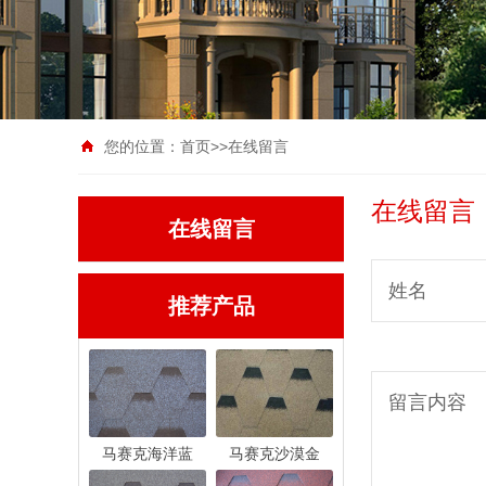
您的位置：
首页
>>
在线留言
在线留言
在线留言
姓名
推荐产品
留言内容
马赛克海洋蓝
马赛克沙漠金