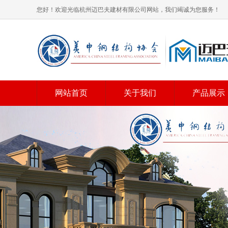
您好！欢迎光临杭州迈巴夫建材有限公司网站，我们竭诚为您服务！
网站首页
关于我们
产品展示