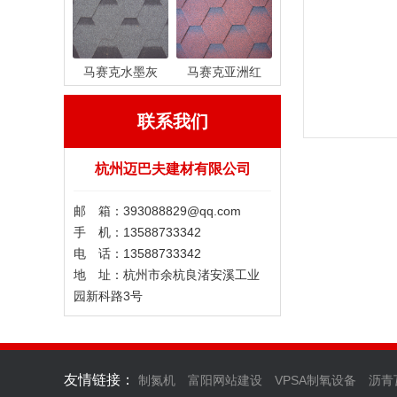
马赛克水墨灰
马赛克亚洲红
联系我们
杭州迈巴夫建材有限公司
邮 箱：393088829@qq.com
手 机：13588733342
电 话：13588733342
地 址：杭州市余杭良渚安溪工业
园新科路3号
友情链接：
制氮机
富阳网站建设
VPSA制氧设备
沥青