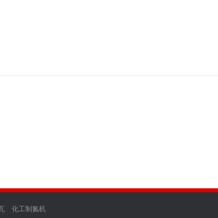
瓦
化工制氮机