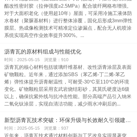
酯改性密封胶（拉伸强度≥2.5MPa）配合玻纤网格布增强。
对于大面积老化（使用超10年）屋面，可采用冷施工液体防
水卷材（聚脲基材料）进行整体涂覆，固化后形成3mm弹性
膜层。热成像检测技术可精准定位渗漏点，配合无人机喷涂
系统实现高空作业效率提升300%。...
沥青瓦的原材料组成与性能优化
时间：2025-05-15 浏览量：910
沥青瓦的核心材料包括玻璃纤维基材、改性沥青涂层及表面
矿物颗粒。近年来，通过添加SBS（苯乙烯-丁二烯-苯乙
烯）弹性体提升沥青耐温性，可耐受-30℃至110℃的环境
变化。矿物颗粒层采用玄武岩烧结彩砂，其莫氏硬度达6级
以上，确保抗紫外线与抗冲击性能。部分高端产品引入纳米
二氧化钛涂层，实现自清洁功能，减少雨水冲刷后的...
新型沥青瓦技术突破：环保升级与长效耐久引领建材革新
时间：2025-05-15 浏览量：937
近年来，沥青瓦技术通过材料创新与工艺改良实现显著突