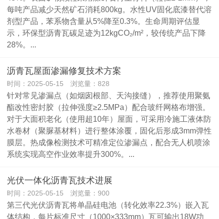
每吨产品减少天然矿石消耗800kg。水性UV固化底漆替代溶
剂型产品，苯系物含量从5%降至0.3%。生命周期评估显
示，环保型沥青瓦碳足迹为12kgCO₂/m²，较传统产品下降
28%。...
沥青瓦屋面渗漏修复技术方案
时间：2025-05-15 浏览量：828
针对常见渗漏点（如烟囱根部、天沟接缝），推荐使用聚氨
酯改性密封胶（拉伸强度≥2.5MPa）配合玻纤网格布增强。
对于大面积老化（使用超10年）屋面，可采用冷施工液体防
水卷材（聚脲基材料）进行整体涂覆，固化后形成3mm弹性
膜层。热成像检测技术可精准定位渗漏点，配合无人机喷涂
系统实现高空作业效率提升300%。...
光伏一体化沥青瓦技术进展
时间：2025-05-15 浏览量：900
第三代光伏沥青瓦将单晶硅电池（转化效率22.3%）嵌入瓦
体结构，每片标准尺寸（1000×333mm）瓦可输出18W功