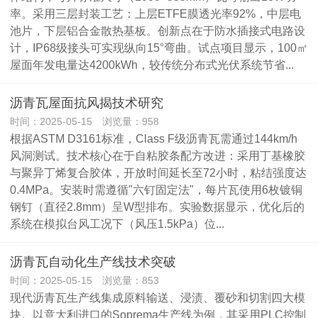
率。采用三层封装工艺：上层ETFE膜透光率92%，中层电
池片，下层铝合金散热基板。创新点在于防水插接式电路设
计，IP68级接头可实现纵向15°弯曲。试点项目显示，100㎡
屋面年发电量达4200kWh，较传统分布式光伏系统节省...
沥青瓦屋面抗风揭技术研究
时间：2025-05-15 浏览量：958
根据ASTM D3161标准，Class F级沥青瓦需通过144km/h
风洞测试。技术核心在于自粘胶条配方改进：采用丁基橡胶
与聚异丁烯复合胶体，开放时间延长至72小时，粘结强度达
0.4MPa。安装时需遵循"六钉固定法"，每片瓦使用6枚镀铜
钢钉（直径2.8mm）呈W型排布。实验数据显示，优化后的
系统在模拟台风工况下（风压1.5kPa）位...
沥青瓦自动化生产线技术突破
时间：2025-05-15 浏览量：853
现代沥青瓦生产线集成原料输送、浸渍、覆砂和切割四大模
块。以意大利进口的Soprema生产线为例，其采用PLC控制