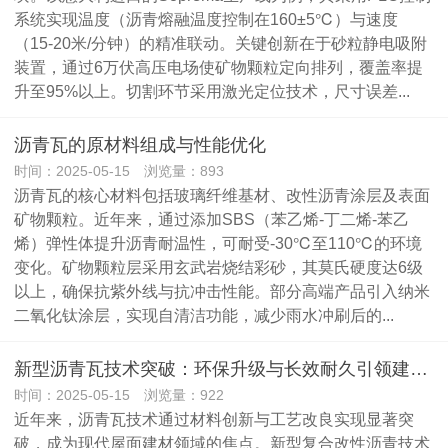
系统实现温度（沥青熔融温度控制在160±5℃）与速度
（15-20米/分钟）的精准联动。关键创新在于砂粒静电吸附
装置，通过6万伏高压电场使矿物颗粒定向排列，覆盖率提
升至95%以上。切割环节采用激光定位技术，尺寸误差...
沥青瓦的原材料组成与性能优化
时间：2025-05-15 浏览量：893
沥青瓦的核心材料包括玻璃纤维基材、改性沥青涂层及表面
矿物颗粒。近年来，通过添加SBS（苯乙烯-丁二烯-苯乙
烯）弹性体提升沥青耐温性，可耐受-30℃至110℃的环境
变化。矿物颗粒层采用玄武岩烧结彩砂，其莫氏硬度达6级
以上，确保抗紫外线与抗冲击性能。部分高端产品引入纳米
二氧化钛涂层，实现自清洁功能，减少雨水冲刷后的...
新型沥青瓦技术突破：环保升级与长效耐久引领建材革新
时间：2025-05-15 浏览量：922
近年来，沥青瓦技术通过材料创新与工艺改良实现显著突
破，成为现代屋面建材领域的焦点。新型复合改性沥青技术