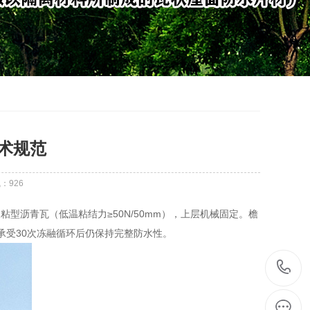
术规范
气：
926
粘型沥青瓦（低温粘结力≥50N/50mm），上层机械固定。檐
承受30次冻融循环后仍保持完整防水性。