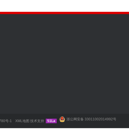
应用案例
咨询热线
135887333
沥青瓦案例
邮箱：393088829@qq.com‬
落水系统案例
手机：13588733342
沥青铜瓦案例
电话：13588733342
浙公网安备 33011002014992号
地址：杭州市余杭良渚安溪工
780号-1
XML地图
技术支持
51La
彩石金属瓦
号