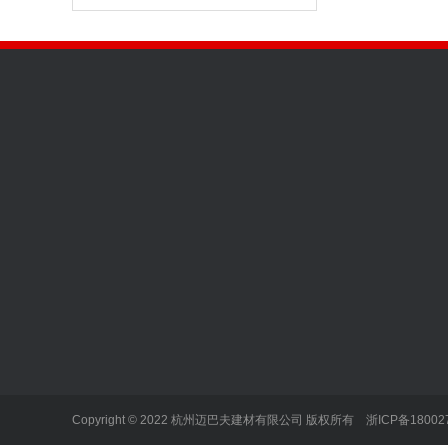
关于我们
产品展示
新闻动态
加入我们
沥青瓦
行业新闻
荣誉资质
雨落水系统
企业新闻
彩石金属瓦
Copyright © 2022 杭州迈巴夫建材有限公司 版权所有
浙ICP备18002
沥青瓦铜瓦