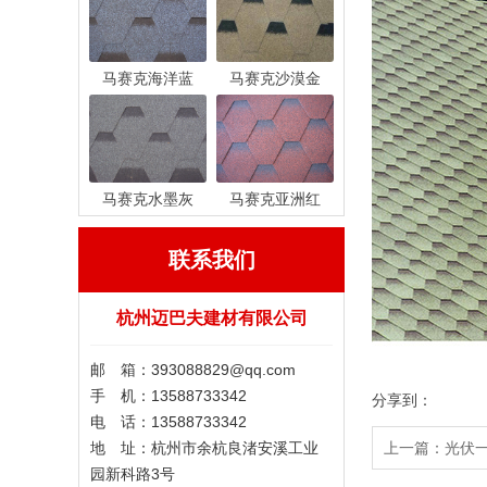
马赛克海洋蓝
马赛克沙漠金
马赛克水墨灰
马赛克亚洲红
联系我们
杭州迈巴夫建材有限公司
邮 箱：393088829@qq.com
手 机：13588733342
分享到：
电 话：13588733342
地 址：杭州市余杭良渚安溪工业
上一篇：
光伏
园新科路3号