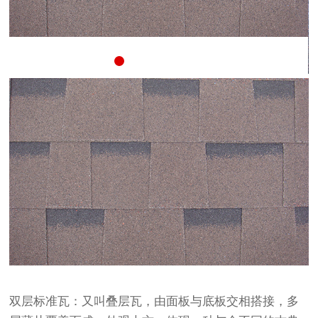
双层标准瓦：又叫叠层瓦，由面板与底板交相搭接，多