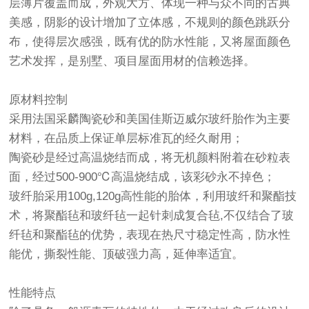
层薄片覆盖而成，外观大方、体现一种与众不同的古典
美感，阴影的设计增加了立体感，不规则的颜色跳跃分
布，使得层次感强，既有优的防水性能，又将屋面颜色
艺术发挥，是别墅、项目屋面用材的信赖选择。
原材料控制
采用法国采麟陶瓷砂和美国佳斯迈威尔玻纤胎作为主要
材料，在品质上保证单层标准瓦的经久耐用；
陶瓷砂是经过高温烧结而成，将无机颜料附着在砂粒表
面，经过500-900℃高温烧结成，该彩砂永不掉色；
玻纤胎采用100g,120g高性能的胎体，利用玻纤和聚酯技
术，将聚酯毡和玻纤毡一起针刺成复合毡,不仅结合了玻
纤毡和聚酯毡的优势，表现在热尺寸稳定性高，防水性
能优，撕裂性能、顶破强力高，延伸率适宜。
性能特点