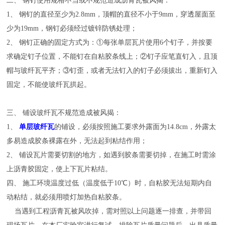
二、 钢钉使用规格不当或不规范造成沥青瓦被风揭：
1、 钢钉的直径至少为2.8mm，顶帽的直径不小于9mm，穿透屋面至
少为19mm，钢钉必须经过镀锌防锈处理；
2、 钢钉正确的固定方式为：①每张单层瓦片使用6个钉子，并按要
求确定钉子位置，不能钉在自粘胶条线上；②钉子应笔直钉入，且顶
帽与玻纤瓦平齐；③钉歪，或者无法钉入的钉子必须拔出，重新钉入
固定，不能使玻纤瓦拱起。
三、 铺设玻纤瓦不规范造成被风揭：
1、
单层玻纤瓦
的铺设，必须按照施工要求外露面为14.8cm，外露太
多易造成胶条裸露在外，无法起到粘结作用；
2、 铺设瓦片需要切割的地方，如遇到胶条需要切掉，在施工时需涂
上沥青胶固定，使上下瓦片粘结。
四、 施工环境温度过低（温度低于10℃）时，自粘胶无法短期内自
动粘结，就必须用喷灯加热自粘胶条。
当遇到工程沥青瓦被风吹掉，需对照以上问题逐一排查，并带回