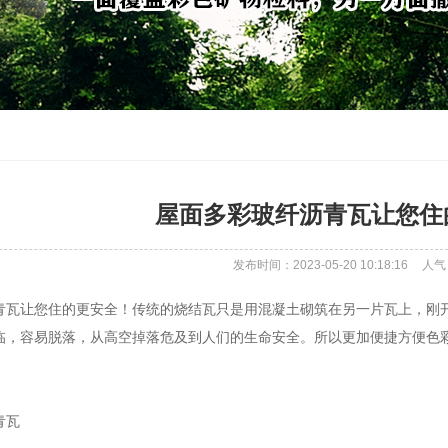
屋面多彩玻纤沥青瓦让您住
发布时间：2023-05-20 10:18:16
人气
青瓦让您住的更安全！传统的烧结瓦只是用混凝土砌筑在另一片瓦上，刚
临，容易脱落，从高空掉落危及到人们的生命安全。所以更加便捷方便色
青瓦