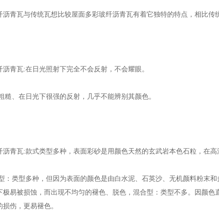
青瓦与传统瓦想比较屋面多彩玻纤沥青瓦有着它独特的特点，相比传统
青瓦:在日光照射下完全不会反射，不会耀眼。
糙、在日光下很强的反射，几乎不能辨别其颜色。
青瓦:款式类型多种，表面彩砂是用颜色天然的玄武岩本色石粒，在高
：类型多种，但因为表面的颜色是由白水泥、石英沙、无机颜料粉末和
下极易被损蚀，而出现不均匀的褪色、脱色，混合型：类型不多。因颜色
的损伤，更易褪色。