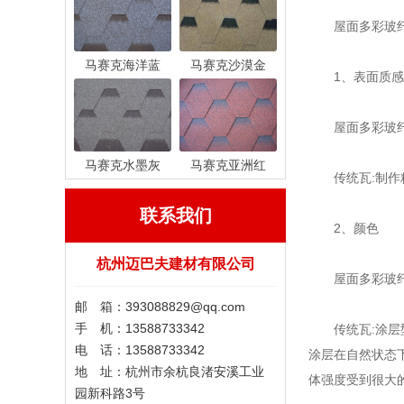
屋面多彩玻纤沥
马赛克海洋蓝
马赛克沙漠金
1、表面质感
屋面多彩玻纤沥
马赛克水墨灰
马赛克亚洲红
传统瓦:制作粗
联系我们
2、颜色
杭州迈巴夫建材有限公司
屋面多彩玻纤沥
邮 箱：393088829@qq.com
手 机：13588733342
传统瓦:涂层型
电 话：13588733342
涂层在自然状态
地 址：杭州市余杭良渚安溪工业
体强度受到很大
园新科路3号