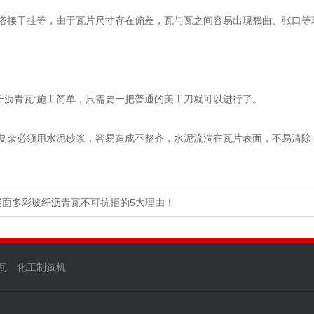
接干挂等，由于瓦片尺寸存在偏差，瓦与瓦之间容易出现翘曲、张口等
青瓦:施工简单，只需要一把普通的美工刀就可以进行了。
杂必须用水泥砂浆，容易造成不整齐，水泥流淌在瓦片表面，不易清除
屋面多彩玻纤沥青瓦不可抗拒的5大理由！
瓦
化工制氮机