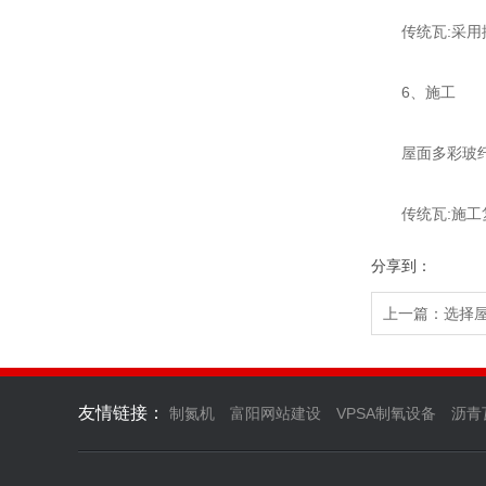
传统瓦:采用搭
6、施工
屋面多彩玻纤沥
传统瓦:施工复
分享到：
上一篇：
选择
友情链接：
制氮机
富阳网站建设
VPSA制氧设备
沥青